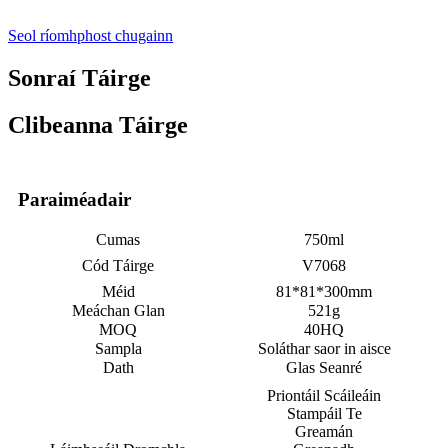
Seol ríomhphost chugainn
Sonraí Táirge
Clibeanna Táirge
Paraiméadair
Cumas
750ml
Cód Táirge
V7068
Méid
81*81*300mm
Meáchan Glan
521g
MOQ
40HQ
Sampla
Soláthar saor in aisce
Dath
Glas Seanré
Priontáil Scáileáin
Stampáil Te
Greamán