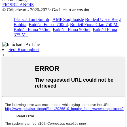
FIOSRÚ ANOIS
© Cóipcheart - 2020-2023: Gach ceart ar cosaint.
Léarscáil an tSuímh
-
AMP Soghluaiste
Buidéal Uisce Beag
Babhta
,
Buidéal Fuisce 700ml
,
Buidéil Fíona Glan 750 Ml
,
Buidéil Fíona 750ml
,
Buidéal Fíona 500ml
,
Buidéil Fíona
375 Ml
,
Seol Ríomhphost
x