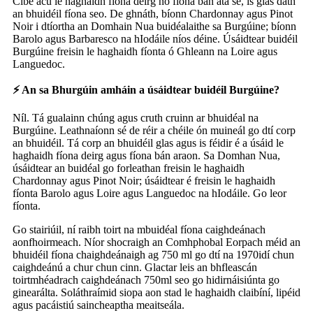
Cibé acu le haghaidh fíona deirg nó fíona bán atá sé, is glas dath
an bhuidéil fíona seo. De ghnáth, bíonn Chardonnay agus Pinot
Noir i dtíortha an Domhain Nua buidéalaithe sa Burgúine; bíonn
Barolo agus Barbaresco na hIodáile níos déine. Úsáidtear buidéil
Burgúine freisin le haghaidh fíonta ó Ghleann na Loire agus
Languedoc.
⚡ An sa Bhurgúin amháin a úsáidtear buidéil Burgúine?
Níl. Tá gualainn chúng agus cruth cruinn ar bhuidéal na
Burgúine. Leathnaíonn sé de réir a chéile ón muineál go dtí corp
an bhuidéil. Tá corp an bhuidéil glas agus is féidir é a úsáid le
haghaidh fíona deirg agus fíona bán araon. Sa Domhan Nua,
úsáidtear an buidéal go forleathan freisin le haghaidh
Chardonnay agus Pinot Noir; úsáidtear é freisin le haghaidh
fíonta Barolo agus Loire agus Languedoc na hIodáile. Go leor
fíonta.
Go stairiúil, ní raibh toirt na mbuidéal fíona caighdeánach
aonfhoirmeach. Níor shocraigh an Comhphobal Eorpach méid an
bhuidéil fíona chaighdeánaigh ag 750 ml go dtí na 1970idí chun
caighdeánú a chur chun cinn. Glactar leis an bhfleascán
toirtmhéadrach caighdeánach 750ml seo go hidirnáisiúnta go
ginearálta. Soláthraímid siopa aon stad le haghaidh claibíní, lipéid
agus pacáistiú saincheaptha meaitseála.