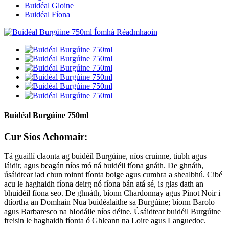
Buidéal Gloine
Buidéal Fíona
Buidéal Burgúine 750ml
Cur Síos Achomair:
Tá guaillí claonta ag buidéil Burgúine, níos cruinne, tiubh agus
láidir, agus beagán níos mó ná buidéil fíona gnáth. De ghnáth,
úsáidtear iad chun roinnt fíonta boige agus cumhra a shealbhú. Cibé
acu le haghaidh fíona deirg nó fíona bán atá sé, is glas dath an
bhuidéil fíona seo. De ghnáth, bíonn Chardonnay agus Pinot Noir i
dtíortha an Domhain Nua buidéalaithe sa Burgúine; bíonn Barolo
agus Barbaresco na hIodáile níos déine. Úsáidtear buidéil Burgúine
freisin le haghaidh fíonta ó Ghleann na Loire agus Languedoc.