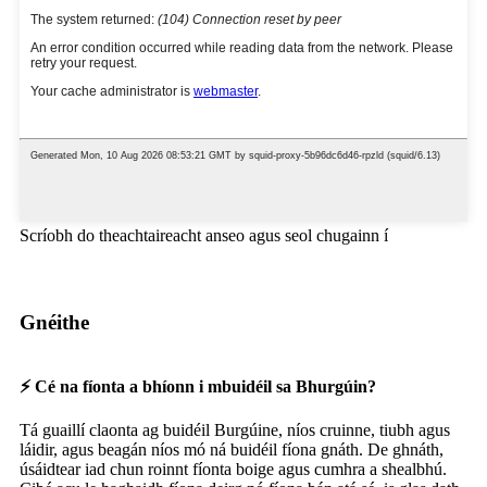
Scríobh do theachtaireacht anseo agus seol chugainn í
Gnéithe
⚡ Cé na fíonta a bhíonn i mbuidéil sa Bhurgúin?
Tá guaillí claonta ag buidéil Burgúine, níos cruinne, tiubh agus
láidir, agus beagán níos mó ná buidéil fíona gnáth. De ghnáth,
úsáidtear iad chun roinnt fíonta boige agus cumhra a shealbhú.