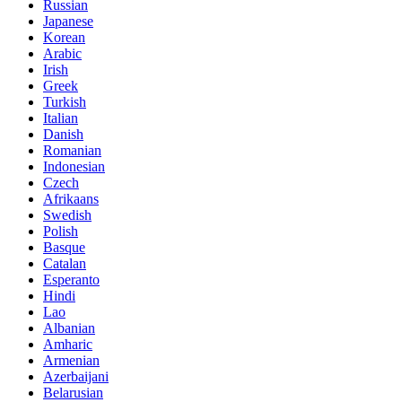
Russian
Japanese
Korean
Arabic
Irish
Greek
Turkish
Italian
Danish
Romanian
Indonesian
Czech
Afrikaans
Swedish
Polish
Basque
Catalan
Esperanto
Hindi
Lao
Albanian
Amharic
Armenian
Azerbaijani
Belarusian