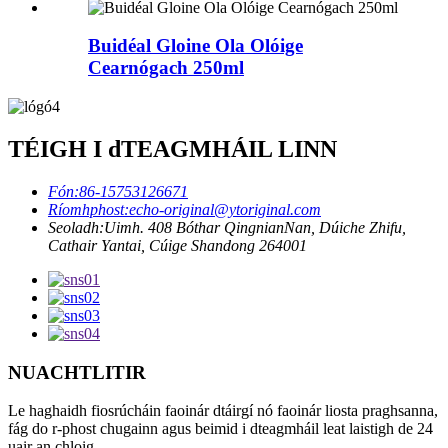
Buidéal Gloine Ola Olóige
Cearnógach 250ml
TÉIGH I dTEAGMHÁIL LINN
Fón:
86-15753126671
Ríomhphost:
echo-original@ytoriginal.com
Seoladh:
Uimh. 408 Bóthar QingnianNan, Dúiche Zhifu,
Cathair Yantai, Cúige Shandong 264001
NUACHTLITIR
Le haghaidh fiosrúcháin faoinár dtáirgí nó faoinár liosta praghsanna,
fág do r-phost chugainn agus beimid i dteagmháil leat laistigh de 24
uair an chloig.