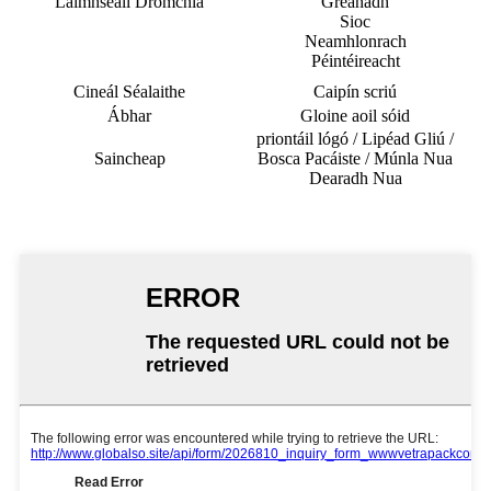
Láimhseáil Dromchla
Greanadh
Sioc
Neamhlonrach
Péintéireacht
Cineál Séalaithe
Caipín scriú
Ábhar
Gloine aoil sóid
priontáil lógó / Lipéad Gliú /
Saincheap
Bosca Pacáiste / Múnla Nua
Dearadh Nua