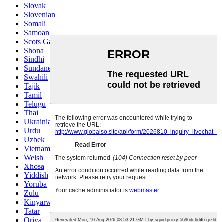
Slovak
Slovenian
Somali
Samoan
Scots Gaelic
Shona
Sindhi
Sundanese
Swahili
Tajik
Tamil
Telugu
Thai
Ukrainian
Urdu
Uzbek
Vietnamese
Welsh
Xhosa
Yiddish
Yoruba
Zulu
Kinyarwanda
Tatar
Oriya