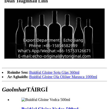
Déan Teagmháil Linn
Roimhe Seo:
Buidéal Gloine Soju Glas 360ml
Ar Aghaidh:
Buidéal Gloine Ola Olóige Marasca 1000ml
Gaolmhar
TÁIRGÍ