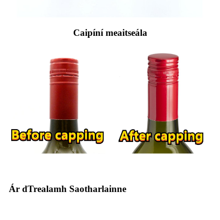
Caipíní meaitseála
Ár dTrealamh Saotharlainne