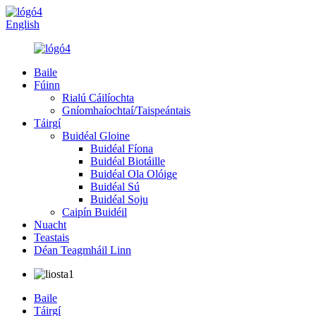
English
Baile
Fúinn
Rialú Cáilíochta
Gníomhaíochtaí/Taispeántais
Táirgí
Buidéal Gloine
Buidéal Fíona
Buidéal Biotáille
Buidéal Ola Olóige
Buidéal Sú
Buidéal Soju
Caipín Buidéil
Nuacht
Teastais
Déan Teagmháil Linn
Baile
Táirgí