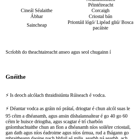
Péintéireacht
Cineál Séalaithe
Corcaigh
Ábhar
Criostal bán
Priontáil lógó/ Lipéad gliú/ Bosca
Saincheap
pacáiste
Scríobh do theachtaireacht anseo agus seol chugainn í
Gnéithe
⚡ Is deoch alcólach thraidisiúnta Rúiseach é vodca.
⚡ Déantar vodca as gráin nó prátaí, driogtar é chun alcól suas le
95 céim a dhéanamh, agus ansin díshalannaítear é go 40 go 60
céim le huisce driogtha, agus scagtar é trí charbón
gníomhachtaithe chun an fíon a dhéanamh níos soiléire criostail,
gan dath agus níos éadroime agus níos úrnua, rud a fhágann go
mbraitheann daoine nach bhfuil sé milis, searbh ná searbh, ach