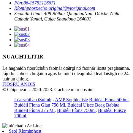
Fón:
86-15753126671
Ríomhphost:
echo-original@ytoriginal.com
Seoladh:
Uimh. 408 Bóthar QingnianNan, Dúiche Zhifu,
Cathair Yantai, Cúige Shandong 264001
NUACHTLITIR
Le haghaidh fiosrúcháin faoinár dtáirgí nó faoinár liosta praghsanna,
fág do r-phost chugainn agus beimid i dteagmháil leat laistigh de 24
uair an chloig.
FIOSRÚ ANOIS
© Cóipcheart - 2020-2023: Gach ceart ar cosaint.
Léarscáil an tSuímh
-
AMP Soghluaiste
Buidéal Fíona 500ml
,
Buidéil Fíona Glan 750 Ml
,
Buidéal Uisce Beag Babhta
,
Buidéil Fíona 375 Ml
,
Buidéil Fíona 750ml
,
Buidéal Fuisce
700ml
,
Seol Ríomhphost