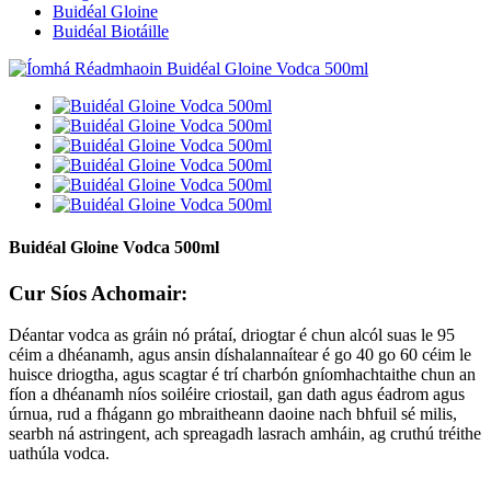
Buidéal Gloine
Buidéal Biotáille
Buidéal Gloine Vodca 500ml
Cur Síos Achomair:
Déantar vodca as gráin nó prátaí, driogtar é chun alcól suas le 95
céim a dhéanamh, agus ansin díshalannaítear é go 40 go 60 céim le
huisce driogtha, agus scagtar é trí charbón gníomhachtaithe chun an
fíon a dhéanamh níos soiléire criostail, gan dath agus éadrom agus
úrnua, rud a fhágann go mbraitheann daoine nach bhfuil sé milis,
searbh ná astringent, ach spreagadh lasrach amháin, ag cruthú tréithe
uathúla vodca.