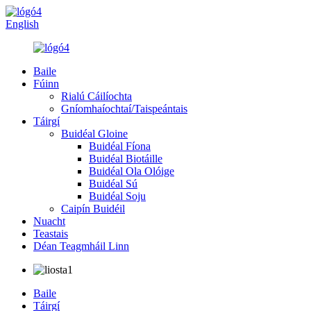
English
Baile
Fúinn
Rialú Cáilíochta
Gníomhaíochtaí/Taispeántais
Táirgí
Buidéal Gloine
Buidéal Fíona
Buidéal Biotáille
Buidéal Ola Olóige
Buidéal Sú
Buidéal Soju
Caipín Buidéil
Nuacht
Teastais
Déan Teagmháil Linn
Baile
Táirgí