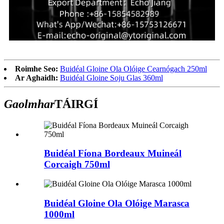
Roimhe Seo:
Buidéal Gloine Ola Olóige Cearnógach 250ml
Ar Aghaidh:
Buidéal Gloine Soju Glas 360ml
Gaolmhar
TÁIRGÍ
Buidéal Fíona Bordeaux Muineál
Corcaigh 750ml
Buidéal Gloine Ola Olóige Marasca
1000ml