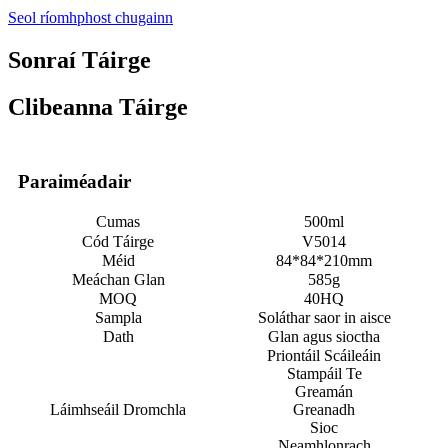
Seol ríomhphost chugainn
Sonraí Táirge
Clibeanna Táirge
Paraiméadair
Cumas
500ml
Cód Táirge
V5014
Méid
84*84*210mm
Meáchan Glan
585g
MOQ
40HQ
Sampla
Soláthar saor in aisce
Dath
Glan agus sioctha
Priontáil Scáileáin
Stampáil Te
Greamán
Láimhseáil Dromchla
Greanadh
Sioc
Neamhlonrach