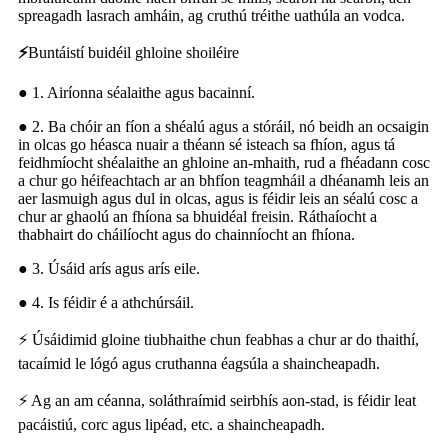
spreagadh lasrach amháin, ag cruthú tréithe uathúla an vodca.
⚡
Buntáistí buidéil ghloine shoiléire
● 1. Airíonna séalaithe agus bacainní.
● 2. Ba chóir an fíon a shéalú agus a stóráil, nó beidh an ocsaigin
in olcas go héasca nuair a théann sé isteach sa fhíon, agus tá
feidhmíocht shéalaithe an ghloine an-mhaith, rud a fhéadann cosc
​​a chur go héifeachtach ar an bhfíon teagmháil a dhéanamh leis an
aer lasmuigh agus dul in olcas, agus is féidir leis an séalú cosc ​​a
chur ar ghaolú an fhíona sa bhuidéal freisin. Ráthaíocht a
thabhairt do cháilíocht agus do chainníocht an fhíona.
● 3. Úsáid arís agus arís eile.
● 4. Is féidir é a athchúrsáil.
⚡ Úsáidimid gloine tiubhaithe chun feabhas a chur ar do thaithí,
tacaímid le lógó agus cruthanna éagsúla a shaincheapadh.
⚡ Ag an am céanna, soláthraímid seirbhís aon-stad, is féidir leat
pacáistiú, corc agus lipéad, etc. a shaincheapadh.