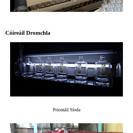
Cóireáil Dromchla
Priontáil Síoda