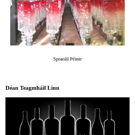
Spraeáil Péinte
Déan Teagmháil Linn