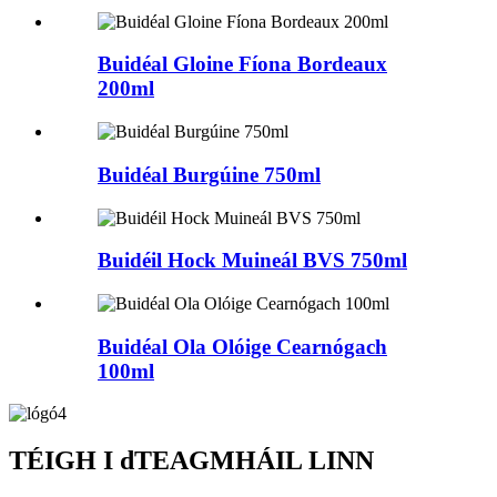
Buidéal Gloine Fíona Bordeaux
200ml
Buidéal Burgúine 750ml
Buidéil Hock Muineál BVS 750ml
Buidéal Ola Olóige Cearnógach
100ml
TÉIGH I dTEAGMHÁIL LINN