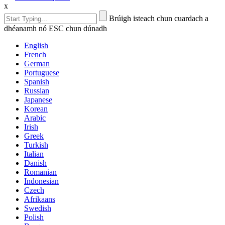
x
Brúigh isteach chun cuardach a
dhéanamh nó ESC chun dúnadh
English
French
German
Portuguese
Spanish
Russian
Japanese
Korean
Arabic
Irish
Greek
Turkish
Italian
Danish
Romanian
Indonesian
Czech
Afrikaans
Swedish
Polish