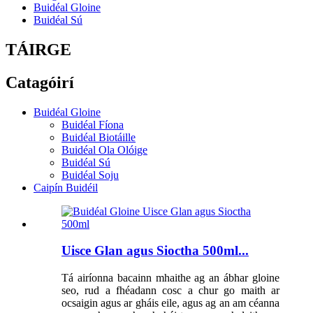
Buidéal Gloine
Buidéal Sú
TÁIRGE
Catagóirí
Buidéal Gloine
Buidéal Fíona
Buidéal Biotáille
Buidéal Ola Olóige
Buidéal Sú
Buidéal Soju
Caipín Buidéil
Uisce Glan agus Sioctha 500ml...
Tá airíonna bacainn mhaithe ag an ábhar gloine
seo, rud a fhéadann cosc ​​a chur go maith ar
ocsaigin agus ar gháis eile, agus ag an am céanna