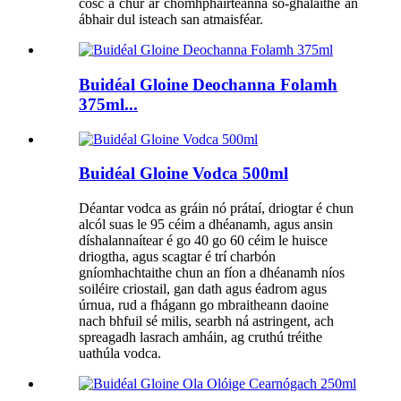
cosc ​​a chur ar chomhpháirteanna so-ghalaithe an
ábhair dul isteach san atmaisféar.
Buidéal Gloine Deochanna Folamh
375ml...
Buidéal Gloine Vodca 500ml
Déantar vodca as gráin nó prátaí, driogtar é chun
alcól suas le 95 céim a dhéanamh, agus ansin
díshalannaítear é go 40 go 60 céim le huisce
driogtha, agus scagtar é trí charbón
gníomhachtaithe chun an fíon a dhéanamh níos
soiléire criostail, gan dath agus éadrom agus
úrnua, rud a fhágann go mbraitheann daoine
nach bhfuil sé milis, searbh ná astringent, ach
spreagadh lasrach amháin, ag cruthú tréithe
uathúla vodca.