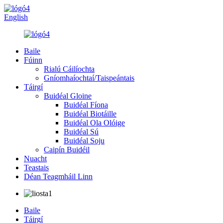
English
Baile
Fúinn
Rialú Cáilíochta
Gníomhaíochtaí/Taispeántais
Táirgí
Buidéal Gloine
Buidéal Fíona
Buidéal Biotáille
Buidéal Ola Olóige
Buidéal Sú
Buidéal Soju
Caipín Buidéil
Nuacht
Teastais
Déan Teagmháil Linn
Baile
Táirgí