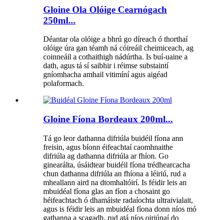
Gloine Ola Olóige Cearnógach
250ml...
Déantar ola olóige a bhrú go díreach ó thorthaí
olóige úra gan téamh ná cóireáil cheimiceach, ag
coinneáil a cothaithigh nádúrtha. Is buí-uaine a
dath, agus tá sí saibhir i réimse substaintí
gníomhacha amhail vitimíní agus aigéad
polaformach.
Gloine Fíona Bordeaux 200ml...
Tá go leor dathanna difriúla buidéil fíona ann
freisin, agus bíonn éifeachtaí caomhnaithe
difriúla ag dathanna difriúla ar fhíon. Go
ginearálta, úsáidtear buidéil fíona trédhearcacha
chun dathanna difriúla an fhíona a léiriú, rud a
mheallann aird na dtomhaltóirí. Is féidir leis an
mbuidéal fíona glas an fíon a chosaint go
héifeachtach ó dhamáiste radaíochta ultraivialait,
agus is féidir leis an mbuidéal fíona donn níos mó
gathanna a scagadh, rud atá níos oiriúnaí do