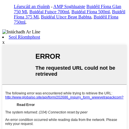
Léarscáil an tSuímh
-
AMP Soghluaiste
Buidéil Fíona Glan
750 Ml
,
Buidéal Fuisce 700ml
,
Buidéal Fíona 500ml
,
Buidéil
Fíona 375 Ml
,
Buidéal Uisce Beag Babhta
,
Buidéil Fíona
750ml
,
Seol Ríomhphost
x