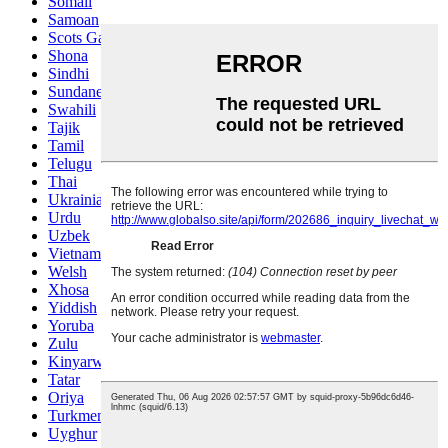
Somali
Samoan
Scots Gaelic
Shona
Sindhi
Sundanese
Swahili
Tajik
Tamil
Telugu
Thai
Ukrainian
Urdu
Uzbek
Vietnamese
Welsh
Xhosa
Yiddish
Yoruba
Zulu
Kinyarwanda
Tatar
Oriya
Turkmen
Uyghur