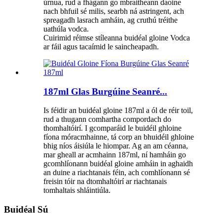
úrnua, rud a fhágann go mbraitheann daoine
nach bhfuil sé milis, searbh ná astringent, ach
spreagadh lasrach amháin, ag cruthú tréithe
uathúla vodca.
Cuirimid réimse stíleanna buidéal gloine Vodca
ar fáil agus tacaímid le saincheapadh.
187ml Glas Burgúine Seanré...
Is féidir an buidéal gloine 187ml a ól de réir toil,
rud a thugann comhartha compordach do
thomhaltóirí. I gcomparáid le buidéil ghloine
fíona móracmhainne, tá corp an bhuidéil ghloine
bhig níos áisiúla le hiompar. Ag an am céanna,
mar gheall ar acmhainn 187ml, ní hamháin go
gcomhlíonann buidéal gloine amháin in aghaidh
an duine a riachtanais féin, ach comhlíonann sé
freisin tóir na dtomhaltóirí ar riachtanais
tomhaltais shláintiúla.
Buidéal Sú