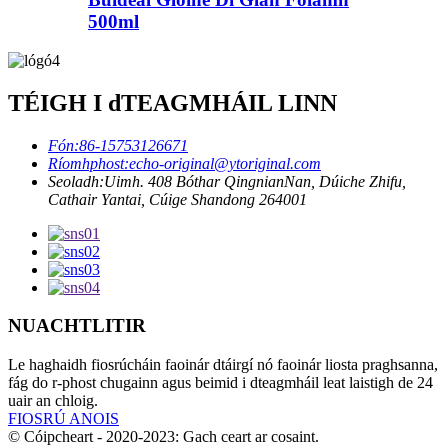
500ml
TÉIGH I dTEAGMHÁIL LINN
Fón:
86-15753126671
Ríomhphost:
echo-original@ytoriginal.com
Seoladh:
Uimh. 408 Bóthar QingnianNan, Dúiche Zhifu,
Cathair Yantai, Cúige Shandong 264001
NUACHTLITIR
Le haghaidh fiosrúcháin faoinár dtáirgí nó faoinár liosta praghsanna,
fág do r-phost chugainn agus beimid i dteagmháil leat laistigh de 24
uair an chloig.
FIOSRÚ ANOIS
© Cóipcheart - 2020-2023: Gach ceart ar cosaint.