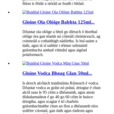
fhíon is féidir a stóráil ar feadh i bhfad.
Gloine Ola Olóige Babhta 125ml...
Déantar ola olóige a bhrú go díreach ó thorthaí
olóige úra gan téamh ná cóireáil cheimiceach, ag
coinneáil a cothaithigh nádúrtha. Is buí-uaine a
dath, agus tá sí saibhir i réimse substaintí
gníomhacha amhail vitimíní agus aigéad
polaformach.
Gloine Vodca Bheag Glan 50ml...
Is deoch alcólach traidisiúnta Rúiseach é vodca.
Déantar vodca as gráin nó prátaí, driogtar é chun
alcól suas le 95 céim a dhéanamh, agus ansin
díshalannaítear é go 40 go 60 céim le huisce
driogtha, agus scagtar é trí charbón
gníomhachtaithe chun an fíon a dhéanamh níos
soiléire criostail, gan dath agus éadrom agus