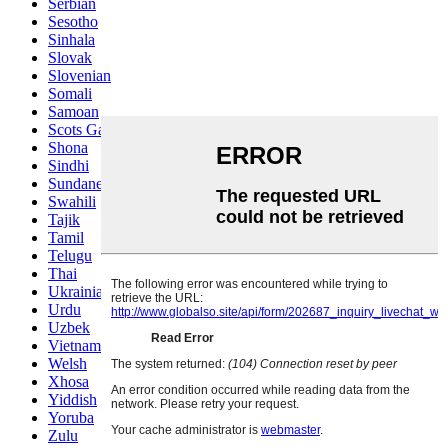
Serbian
Sesotho
Sinhala
Slovak
Slovenian
Somali
Samoan
Scots Gaelic
Shona
Sindhi
Sundanese
Swahili
Tajik
Tamil
Telugu
Thai
Ukrainian
Urdu
Uzbek
Vietnamese
Welsh
Xhosa
Yiddish
Yoruba
Zulu