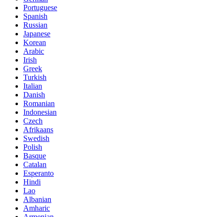
Portuguese
Spanish
Russian
Japanese
Korean
Arabic
Irish
Greek
Turkish
Italian
Danish
Romanian
Indonesian
Czech
Afrikaans
Swedish
Polish
Basque
Catalan
Esperanto
Hindi
Lao
Albanian
Amharic
Armenian