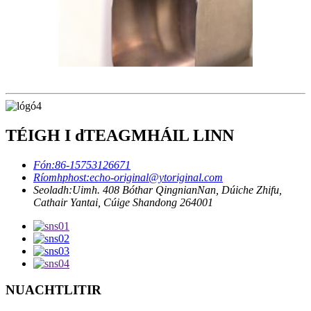
TÉIGH I dTEAGMHÁIL LINN
Fón:
86-15753126671
Ríomhphost:
echo-original@ytoriginal.com
Seoladh:
Uimh. 408 Bóthar QingnianNan, Dúiche Zhifu,
Cathair Yantai, Cúige Shandong 264001
NUACHTLITIR