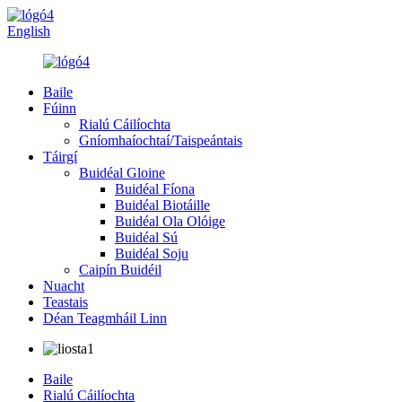
English
Baile
Fúinn
Rialú Cáilíochta
Gníomhaíochtaí/Taispeántais
Táirgí
Buidéal Gloine
Buidéal Fíona
Buidéal Biotáille
Buidéal Ola Olóige
Buidéal Sú
Buidéal Soju
Caipín Buidéil
Nuacht
Teastais
Déan Teagmháil Linn
Baile
Rialú Cáilíochta