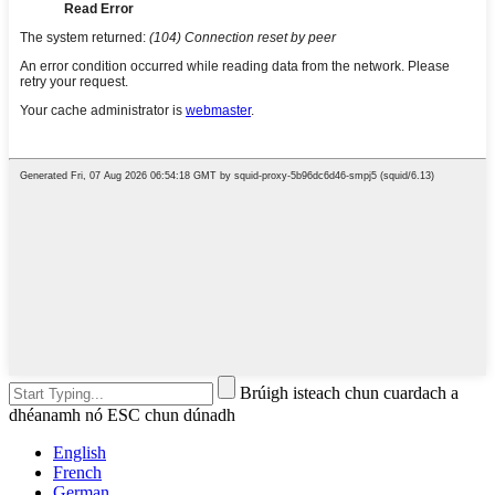
Brúigh isteach chun cuardach a
dhéanamh nó ESC chun dúnadh
English
French
German