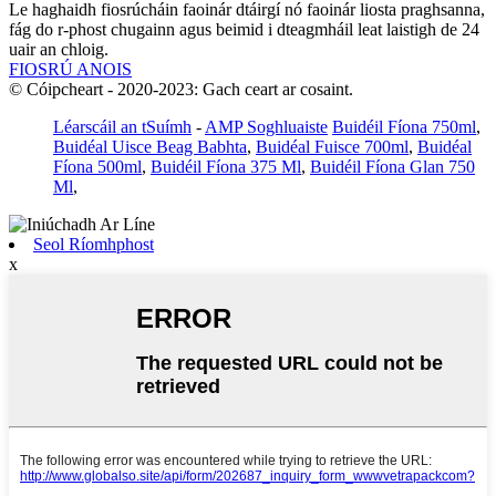
Le haghaidh fiosrúcháin faoinár dtáirgí nó faoinár liosta praghsanna,
fág do r-phost chugainn agus beimid i dteagmháil leat laistigh de 24
uair an chloig.
FIOSRÚ ANOIS
© Cóipcheart - 2020-2023: Gach ceart ar cosaint.
Léarscáil an tSuímh
-
AMP Soghluaiste
Buidéil Fíona 750ml
,
Buidéal Uisce Beag Babhta
,
Buidéal Fuisce 700ml
,
Buidéal
Fíona 500ml
,
Buidéil Fíona 375 Ml
,
Buidéil Fíona Glan 750
Ml
,
Seol Ríomhphost
x