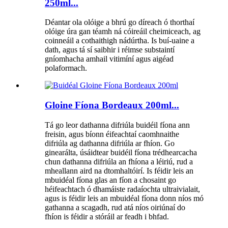
250ml...
Déantar ola olóige a bhrú go díreach ó thorthaí
olóige úra gan téamh ná cóireáil cheimiceach, ag
coinneáil a cothaithigh nádúrtha. Is buí-uaine a
dath, agus tá sí saibhir i réimse substaintí
gníomhacha amhail vitimíní agus aigéad
polaformach.
Gloine Fíona Bordeaux 200ml...
Tá go leor dathanna difriúla buidéil fíona ann
freisin, agus bíonn éifeachtaí caomhnaithe
difriúla ag dathanna difriúla ar fhíon. Go
ginearálta, úsáidtear buidéil fíona trédhearcacha
chun dathanna difriúla an fhíona a léiriú, rud a
mheallann aird na dtomhaltóirí. Is féidir leis an
mbuidéal fíona glas an fíon a chosaint go
héifeachtach ó dhamáiste radaíochta ultraivialait,
agus is féidir leis an mbuidéal fíona donn níos mó
gathanna a scagadh, rud atá níos oiriúnaí do
fhíon is féidir a stóráil ar feadh i bhfad.