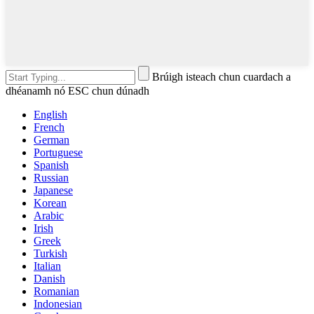
Brúigh isteach chun cuardach a
dhéanamh nó ESC chun dúnadh
English
French
German
Portuguese
Spanish
Russian
Japanese
Korean
Arabic
Irish
Greek
Turkish
Italian
Danish
Romanian
Indonesian