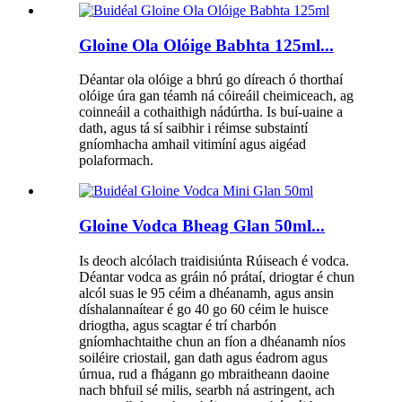
Gloine Ola Olóige Babhta 125ml...
Déantar ola olóige a bhrú go díreach ó thorthaí
olóige úra gan téamh ná cóireáil cheimiceach, ag
coinneáil a cothaithigh nádúrtha. Is buí-uaine a
dath, agus tá sí saibhir i réimse substaintí
gníomhacha amhail vitimíní agus aigéad
polaformach.
Gloine Vodca Bheag Glan 50ml...
Is deoch alcólach traidisiúnta Rúiseach é vodca.
Déantar vodca as gráin nó prátaí, driogtar é chun
alcól suas le 95 céim a dhéanamh, agus ansin
díshalannaítear é go 40 go 60 céim le huisce
driogtha, agus scagtar é trí charbón
gníomhachtaithe chun an fíon a dhéanamh níos
soiléire criostail, gan dath agus éadrom agus
úrnua, rud a fhágann go mbraitheann daoine
nach bhfuil sé milis, searbh ná astringent, ach