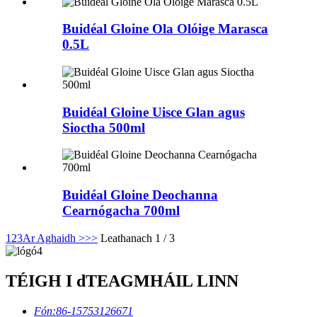
Buidéal Gloine Ola Olóige Marasca
0.5L
Buidéal Gloine Uisce Glan agus
Sioctha 500ml
Buidéal Gloine Deochanna
Cearnógacha 700ml
1
2
3
Ar Aghaidh >
>>
Leathanach 1 / 3
TÉIGH I dTEAGMHÁIL LINN
Fón:
86-15753126671