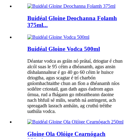
Buidéal Gloine Deochanna Folamh
375ml...
Buidéal Gloine Vodca 500ml
Déantar vodca as gráin nó prátaí, driogtar é chun
alcól suas le 95 céim a dhéanamh, agus ansin
díshalannaítear é go 40 go 60 céim le huisce
driogtha, agus scagtar é trí charbón
gníomhachtaithe chun an fíon a dhéanamh níos
soiléire criostail, gan dath agus éadrom agus
úrnua, rud a fhágann go mbraitheann daoine
nach bhfuil sé milis, searbh ná astringent, ach
spreagadh lasrach amháin, ag cruthú tréithe
uathúla vodca.
Gloine Ola Olóige Cearnógach