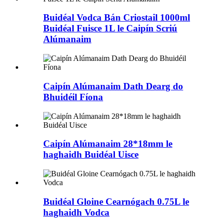
Buidéal Vodca Bán Criostail 1000ml
Buidéal Fuisce 1L le Caipín Scriú
Alúmanaim
Caipín Alúmanaim Dath Dearg do
Bhuidéil Fíona
Caipín Alúmanaim 28*18mm le
haghaidh Buidéal Uisce
Buidéal Gloine Cearnógach 0.75L le
haghaidh Vodca