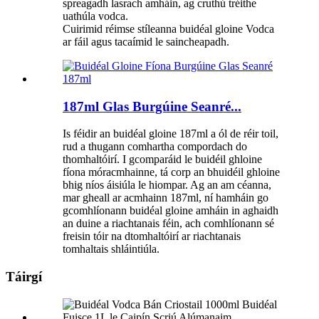
spreagadh lasrach amháin, ag cruthú tréithe
uathúla vodca.
Cuirimid réimse stíleanna buidéal gloine Vodca
ar fáil agus tacaímid le saincheapadh.
187ml Glas Burgúine Seanré...
Is féidir an buidéal gloine 187ml a ól de réir toil,
rud a thugann comhartha compordach do
thomhaltóirí. I gcomparáid le buidéil ghloine
fíona móracmhainne, tá corp an bhuidéil ghloine
bhig níos áisiúla le hiompar. Ag an am céanna,
mar gheall ar acmhainn 187ml, ní hamháin go
gcomhlíonann buidéal gloine amháin in aghaidh
an duine a riachtanais féin, ach comhlíonann sé
freisin tóir na dtomhaltóirí ar riachtanais
tomhaltais shláintiúla.
Táirgí