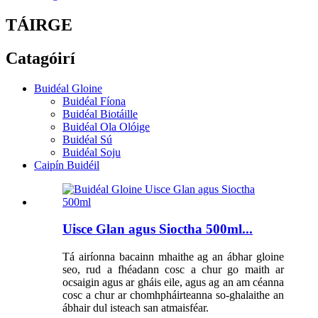
TÁIRGE
Catagóirí
Buidéal Gloine
Buidéal Fíona
Buidéal Biotáille
Buidéal Ola Olóige
Buidéal Sú
Buidéal Soju
Caipín Buidéil
Uisce Glan agus Sioctha 500ml...
Tá airíonna bacainn mhaithe ag an ábhar gloine
seo, rud a fhéadann cosc ​​a chur go maith ar
ocsaigin agus ar gháis eile, agus ag an am céanna
cosc ​​a chur ar chomhpháirteanna so-ghalaithe an
ábhair dul isteach san atmaisféar.