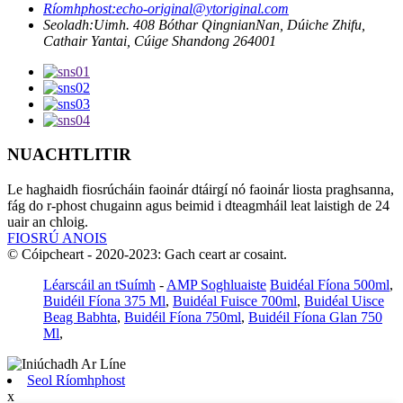
Ríomhphost:
echo-original@ytoriginal.com
Seoladh:
Uimh. 408 Bóthar QingnianNan, Dúiche Zhifu,
Cathair Yantai, Cúige Shandong 264001
NUACHTLITIR
Le haghaidh fiosrúcháin faoinár dtáirgí nó faoinár liosta praghsanna,
fág do r-phost chugainn agus beimid i dteagmháil leat laistigh de 24
uair an chloig.
FIOSRÚ ANOIS
© Cóipcheart - 2020-2023: Gach ceart ar cosaint.
Léarscáil an tSuímh
-
AMP Soghluaiste
Buidéal Fíona 500ml
,
Buidéil Fíona 375 Ml
,
Buidéal Fuisce 700ml
,
Buidéal Uisce
Beag Babhta
,
Buidéil Fíona 750ml
,
Buidéil Fíona Glan 750
Ml
,
Seol Ríomhphost
x