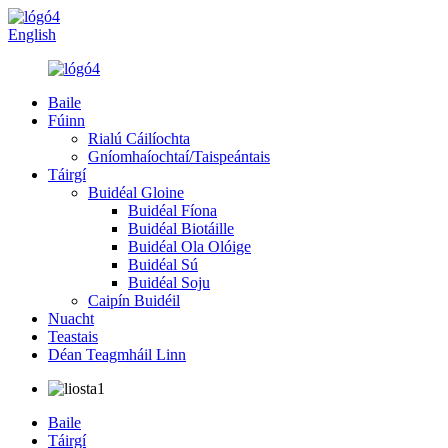
English
Baile
Fúinn
Rialú Cáilíochta
Gníomhaíochtaí/Taispeántais
Táirgí
Buidéal Gloine
Buidéal Fíona
Buidéal Biotáille
Buidéal Ola Olóige
Buidéal Sú
Buidéal Soju
Caipín Buidéil
Nuacht
Teastais
Déan Teagmháil Linn
Baile
Táirgí